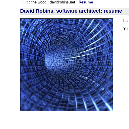
:
:
:
:
:
:
the wood
:
davidrobins.net
:
Resume
David Robins, software architect: resume
I a
You